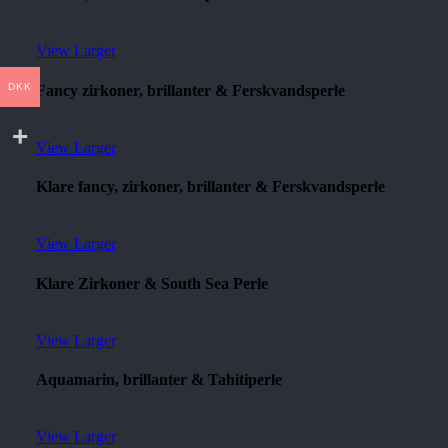
View Larger
DKK
Fancy zirkoner, brillanter & Ferskvandsperle
View Larger
Klare fancy, zirkoner, brillanter & Ferskvandsperle
View Larger
Klare Zirkoner & South Sea Perle
View Larger
Aquamarin, brillanter & Tahitiperle
View Larger