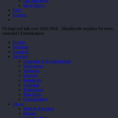
Om Mira Maja
Show Pieces
FAQ
Kontakt
Fri fragt ved køb over 1000 DKK - Håndlavede smykker fra vores
værksted i Frederikshavn
Forside
Webshop
Gavekort
Smykker
Guldringe & Hvidguldsringe
Vielsesringe
Vedhæng
Ørepynt
Perlekæder
Armbånd
Trippelringe
Mira Maja
Herresmykker
Om os
Butik & Værksted
Historie