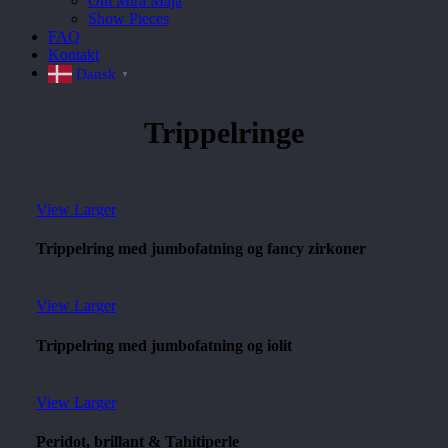
Om Mira Maja
Show Pieces
FAQ
Kontakt
Dansk
▼
Trippelringe
View Larger
Trippelring med jumbofatning og fancy zirkoner
View Larger
Trippelring med jumbofatning og iolit
View Larger
Peridot, brillant & Tahitiperle