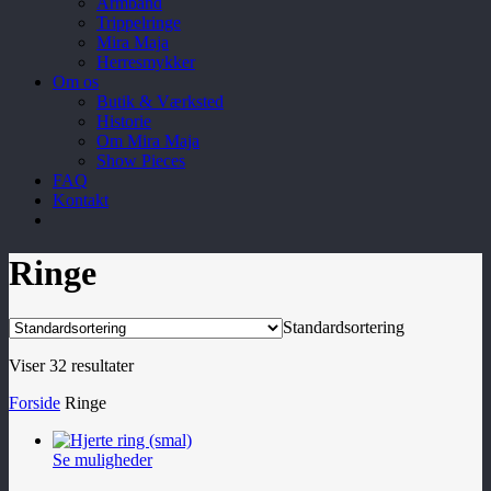
Armbånd
Trippelringe
Mira Maja
Herresmykker
Om os
Butik & Værksted
Historie
Om Mira Maja
Show Pieces
FAQ
Kontakt
Ringe
Standardsortering
Viser 32 resultater
Forside
Ringe
Se muligheder