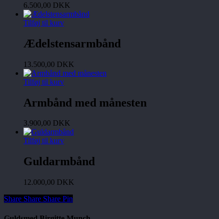
6.500,00
DKK
Tilføj til kurv
Ædelstensarmbånd
13.500,00
DKK
Tilføj til kurv
Armbånd med månesten
3.900,00
DKK
Tilføj til kurv
Guldarmbånd
12.000,00
DKK
Share
Share
Share
Share
Pin
Guldsmed Birgitte Munch