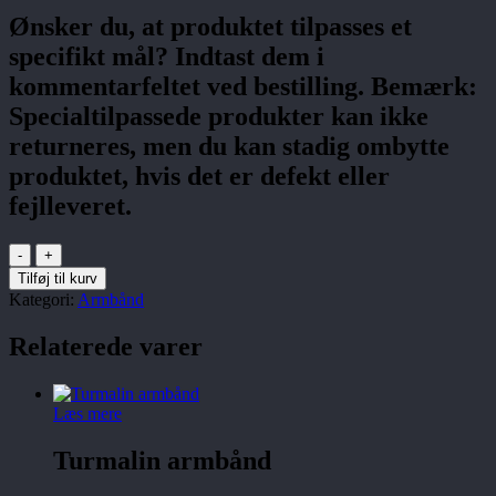
Ønsker du, at produktet tilpasses et
specifikt mål? Indtast dem i
kommentarfeltet ved bestilling. Bemærk:
Specialtilpassede produkter kan ikke
returneres, men du kan stadig ombytte
produktet, hvis det er defekt eller
fejlleveret.
Ædelstensarmbånd
antal
Tilføj til kurv
Kategori:
Armbånd
Relaterede varer
Læs mere
Turmalin armbånd