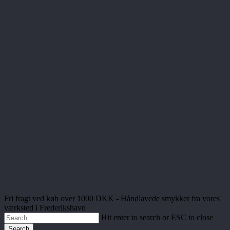
Fri fragt ved køb over 1000 DKK - Håndlavede smykker fra vores
værksted i Frederikshavn
Hit enter to search or ESC to close
Search