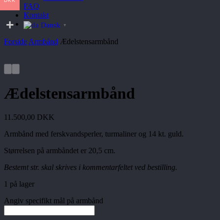
DKK
FAQ
Kontakt
Dansk
▼
Forside
Armbånd
Ædelstensarmbånd
Ædelstensarmbånd
11.500,00
DKK
Armbånd med ferskvandsperler, turmaliner og 14 kt. guld.
Størrelsen på armbåndet er 20,5 cm.
Bestemt str. skal skrives i kommentarfeltet ved bestilling.
1 på lager
Angiv specifikt mål på armbånd