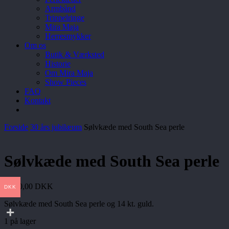
Armbånd
Trippelringe
Mira Maja
Herresmykker
Om os
Butik & Værksted
Historie
Om Mira Maja
Show Pieces
FAQ
Kontakt
Forside
30 års jubilæum
Sølvkæde med South Sea perle
Sølvkæde med South Sea perle
3.500,00
DKK
DKK
Sølvkæde med South Sea perle og 14 kt. guld.
1 på lager