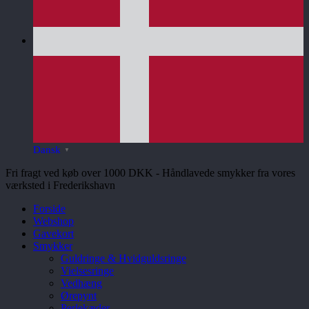
Dansk
▼
Fri fragt ved køb over 1000 DKK - Håndlavede smykker fra vores
værksted i Frederikshavn
Forside
Webshop
Gavekort
Smykker
Guldringe & Hvidguldsringe
Vielsesringe
Vedhæng
Ørepynt
Perlekæder