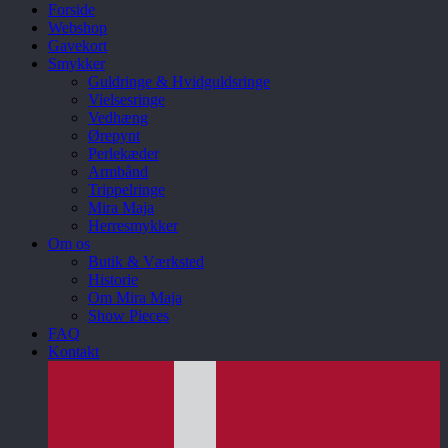
Menu
Forside
Webshop
Gavekort
Smykker
Guldringe & Hvidguldsringe
Vielsesringe
Vedhæng
Ørepynt
Perlekæder
Armbånd
Trippelringe
Mira Maja
Herresmykker
Om os
Butik & Værksted
Historie
Om Mira Maja
Show Pieces
FAQ
Kontakt