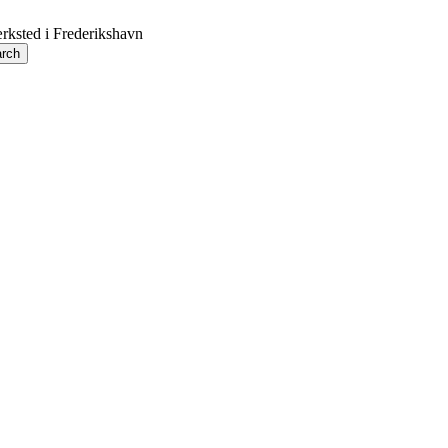
rksted i Frederikshavn
rch