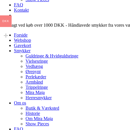
FAQ
Kontakt
DKK
Fri fragt ved køb over 1000 DKK - Håndlavede smykker fra vores væ
Forside
Webshop
Gavekort
Smykker
Guldringe & Hvidguldsringe
Vielsesringe
Vedhæng
Ørepynt
Perlekæder
Armbånd
Trippelringe
Mira Maja
Herresmykker
Om os
Butik & Værksted
Historie
Om Mira Maja
Show Pieces
FAQ