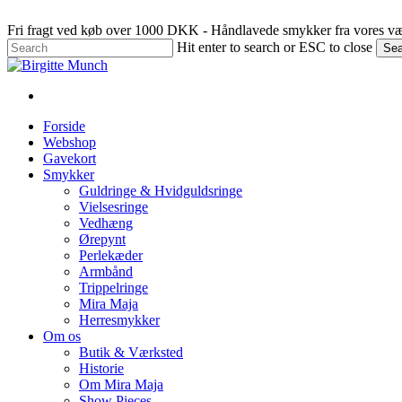
Fri fragt ved køb over 1000 DKK - Håndlavede smykker fra vores væ
Hit enter to search or ESC to close
Sea
Close
Search
Menu
Forside
Webshop
Gavekort
Smykker
Guldringe & Hvidguldsringe
Vielsesringe
Vedhæng
Ørepynt
Perlekæder
Armbånd
Trippelringe
Mira Maja
Herresmykker
Om os
Butik & Værksted
Historie
Om Mira Maja
Show Pieces