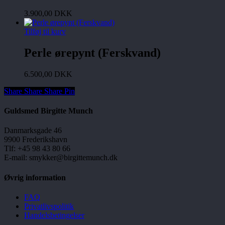
3.900,00
DKK
Tilføj til kurv
Perle ørepynt (Ferskvand)
6.500,00
DKK
Share
Share
Share
Share
Pin
Guldsmed Birgitte Munch
Danmarksgade 46
9900 Frederikshavn
Tlf: +45 98 43 80 66
E-mail: smykker@birgittemunch.dk
Øvrig information
FAQ
Privatlivspolitik
Handelsbetingelser