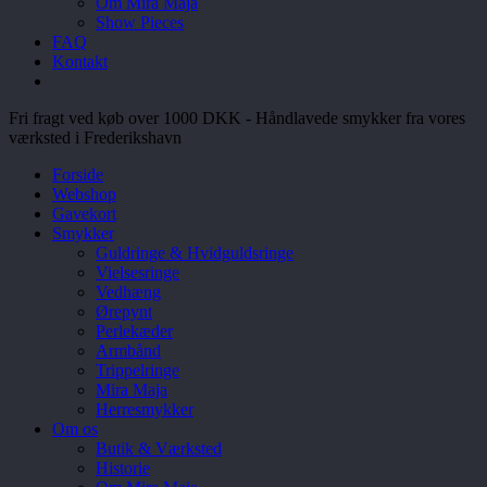
Om Mira Maja
Show Pieces
FAQ
Kontakt
Fri fragt ved køb over 1000 DKK - Håndlavede smykker fra vores
værksted i Frederikshavn
Forside
Webshop
Gavekort
Smykker
Guldringe & Hvidguldsringe
Vielsesringe
Vedhæng
Ørepynt
Perlekæder
Armbånd
Trippelringe
Mira Maja
Herresmykker
Om os
Butik & Værksted
Historie