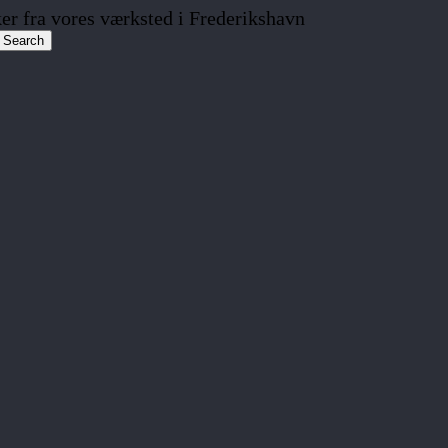
r fra vores værksted i Frederikshavn
Search