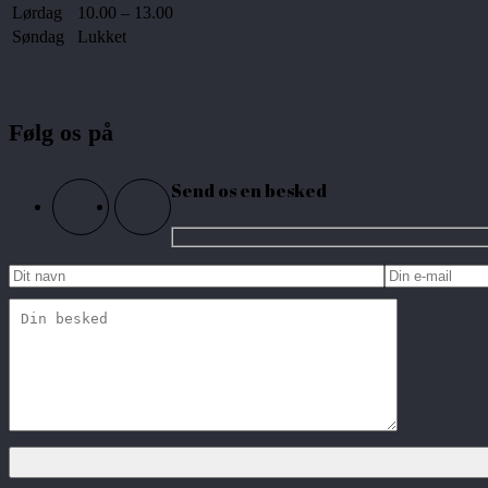
Lørdag
10.00 – 13.00
Søndag
Lukket
Følg os på
Send os en besked