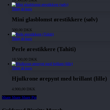
16.500,00
DKK
Tilføj til kurv
Mini glasblomst ørestikkere (sølv)
500,00
DKK
Tilføj til kurv
Perle ørestikkere (Tahiti)
18.500,00
DKK
Tilføj til kurv
Hjulkrone ørepynt med brillant (lille)
4.900,00
DKK
Share
Share
Share
Share
Pin