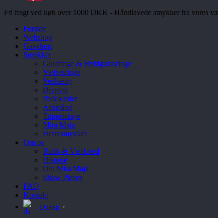
Fri fragt ved køb over 1000 DKK - Håndlavede smykker fra vores væ
Forside
Webshop
Gavekort
Smykker
Guldringe & Hvidguldsringe
Vielsesringe
Vedhæng
Ørepynt
Perlekæder
Armbånd
Trippelringe
Mira Maja
Herresmykker
Om os
Butik & Værksted
Historie
Om Mira Maja
Show Pieces
FAQ
Kontakt
Dansk
▼