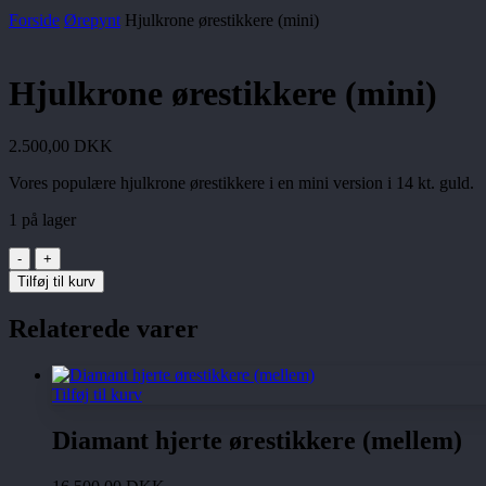
Forside
Ørepynt
Hjulkrone ørestikkere (mini)
Hjulkrone ørestikkere (mini)
2.500,00
DKK
Vores populære hjulkrone ørestikkere i en mini version i 14 kt. guld.
1 på lager
Hjulkrone
ørestikkere
Tilføj til kurv
(mini)
antal
Relaterede varer
Tilføj til kurv
Diamant hjerte ørestikkere (mellem)