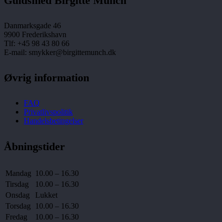
Guldsmed Birgitte Munch
Danmarksgade 46
9900 Frederikshavn
Tlf: +45 98 43 80 66
E-mail: smykker@birgittemunch.dk
Øvrig information
FAQ
Privatlivspolitik
Handelsbetingelser
Åbningstider
Mandag
10.00 – 16.30
Tirsdag
10.00 – 16.30
Onsdag
Lukket
Torsdag
10.00 – 16.30
Fredag
10.00 – 16.30