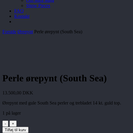
Om Mira Maja
Show Pieces
FAQ
Kontakt
Forside
Ørepynt
Perle ørepynt (South Sea)
Perle ørepynt (South Sea)
13.500,00
DKK
Ørepynt med gule South Sea perler og trebladet 14 kt. guld top.
1 på lager
Perle
ørepynt
Tilføj til kurv