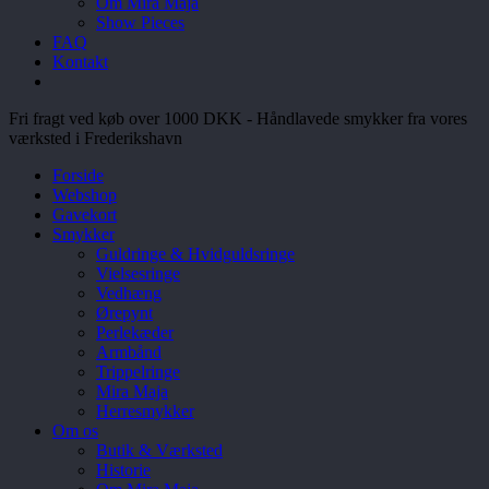
Om Mira Maja
Show Pieces
FAQ
Kontakt
Fri fragt ved køb over 1000 DKK - Håndlavede smykker fra vores
værksted i Frederikshavn
Forside
Webshop
Gavekort
Smykker
Guldringe & Hvidguldsringe
Vielsesringe
Vedhæng
Ørepynt
Perlekæder
Armbånd
Trippelringe
Mira Maja
Herresmykker
Om os
Butik & Værksted
Historie