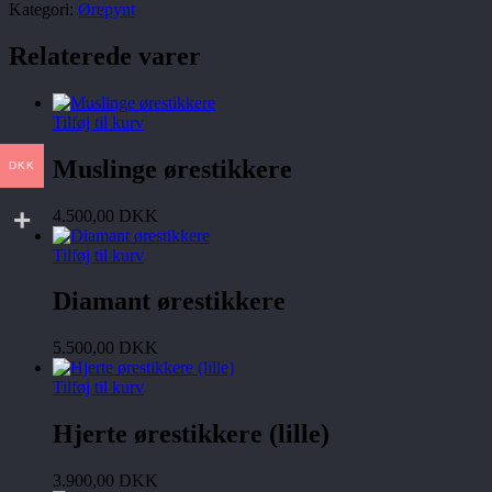
(South
Kategori:
Ørepynt
Sea)
antal
Relaterede varer
Tilføj til kurv
Muslinge ørestikkere
DKK
4.500,00
DKK
Tilføj til kurv
Diamant ørestikkere
5.500,00
DKK
Tilføj til kurv
Hjerte ørestikkere (lille)
3.900,00
DKK