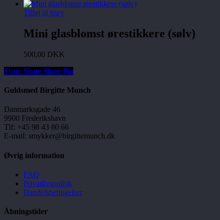
Tilføj til kurv
Mini glasblomst ørestikkere (sølv)
500,00
DKK
Share
Share
Share
Share
Pin
Guldsmed Birgitte Munch
Danmarksgade 46
9900 Frederikshavn
Tlf: +45 98 43 80 66
E-mail: smykker@birgittemunch.dk
Øvrig information
FAQ
Privatlivspolitik
Handelsbetingelser
Åbningstider