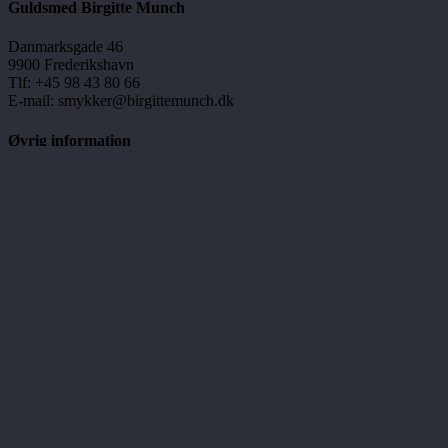
Guldsmed Birgitte Munch
Danmarksgade 46
9900 Frederikshavn
Tlf: +45 98 43 80 66
E-mail: smykker@birgittemunch.dk
Øvrig information
FAQ
Privatlivspolitik
Handelsbetingelser
Åbningstider
Mandag
10.00 – 16.30
Tirsdag
10.00 – 16.30
Onsdag
Lukket
Torsdag
10.00 – 16.30
Fredag
10.00 – 16.30
Lørdag
10.00 – 13.00
Søndag
Lukket