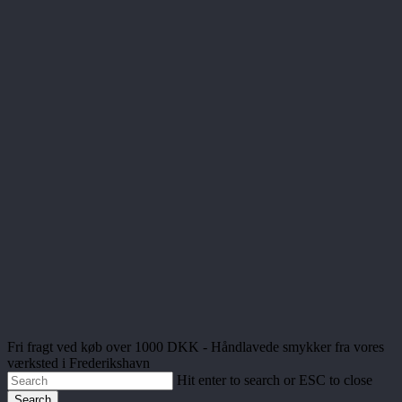
Fri fragt ved køb over 1000 DKK - Håndlavede smykker fra vores
værksted i Frederikshavn
Hit enter to search or ESC to close
Search