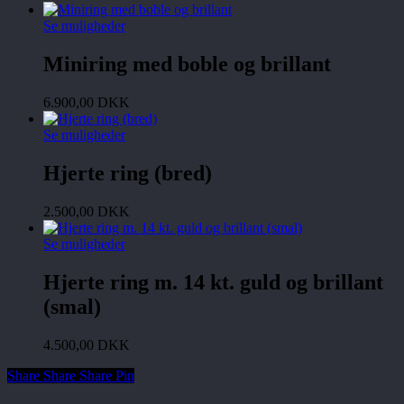
Se muligheder
Miniring med boble og brillant
6.900,00
DKK
Se muligheder
Hjerte ring (bred)
2.500,00
DKK
Se muligheder
Hjerte ring m. 14 kt. guld og brillant
(smal)
4.500,00
DKK
Share
Share
Share
Share
Pin