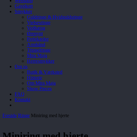
Webshop
Gavekort
Smykker
Guldringe & Hvidguldsringe
Vielsesringe
Vedhæng
Ørepynt
Perlekæder
Armbånd
Trippelringe
Mira Maja
Herresmykker
Om os
Butik & Værksted
Historie
Om Mira Maja
Show Pieces
FAQ
Kontakt
Forside
Ringe
Miniring med hjerte
Miniring med hjerte