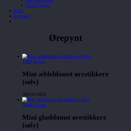
Om Mira Maja
Show Pieces
FAQ
Kontakt
Ørepynt
Tilføj til kurv
Mini æbleblomst ørestikkere
(sølv)
500,00
DKK
Tilføj til kurv
Mini glasblomst ørestikkere
(sølv)