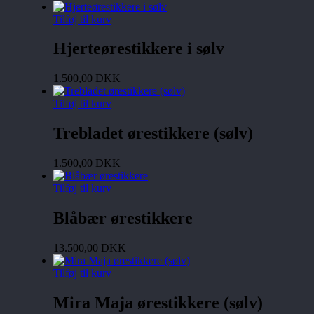
Tilføj til kurv
Hjerteørestikkere i sølv
1.500,00
DKK
Tilføj til kurv
Trebladet ørestikkere (sølv)
1.500,00
DKK
Tilføj til kurv
Blåbær ørestikkere
13.500,00
DKK
Tilføj til kurv
Mira Maja ørestikkere (sølv)