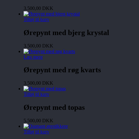
3.500,00
DKK
Tilføj til kurv
Ørepynt med bjerg krystal
3.500,00
DKK
Læs mere
Ørepynt med røg kvarts
3.500,00
DKK
Tilføj til kurv
Ørepynt med topas
5.500,00
DKK
Tilføj til kurv