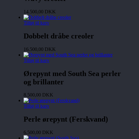
14.500,00
DKK
Tilføj til kurv
Dobbelt dråbe creoler
16.500,00
DKK
Tilføj til kurv
Ørepynt med South Sea perler
og brillanter
8.500,00
DKK
Tilføj til kurv
Perle ørepynt (Ferskvand)
6.500,00
DKK