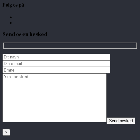
Følg os på
Send os en besked
×