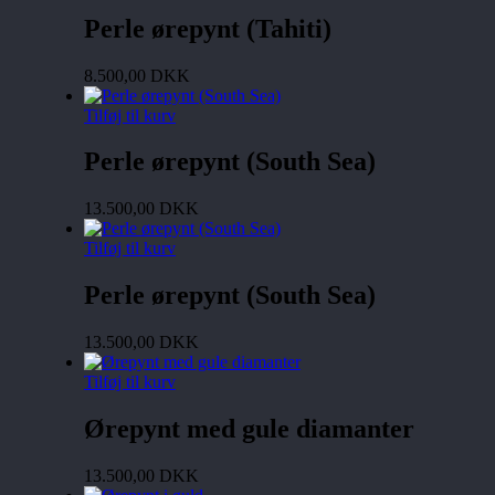
Perle ørepynt (Tahiti)
8.500,00
DKK
Tilføj til kurv
Perle ørepynt (South Sea)
13.500,00
DKK
Tilføj til kurv
Perle ørepynt (South Sea)
13.500,00
DKK
Tilføj til kurv
Ørepynt med gule diamanter
13.500,00
DKK