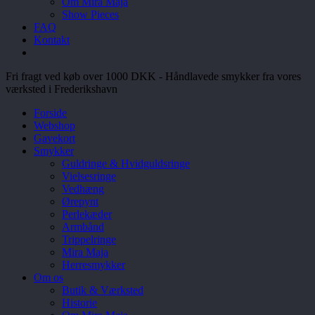
Om Mira Maja
Show Pieces
FAQ
Kontakt
Fri fragt ved køb over 1000 DKK - Håndlavede smykker fra vores
værksted i Frederikshavn
Forside
Webshop
Gavekort
Smykker
Guldringe & Hvidguldsringe
Vielsesringe
Vedhæng
Ørepynt
Perlekæder
Armbånd
Trippelringe
Mira Maja
Herresmykker
Om os
Butik & Værksted
Historie